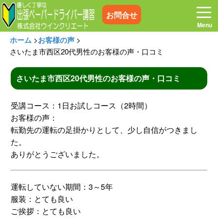
お問合せ
ホーム
>
お客様の声
>
さいたま市西区20代男性のお客様の声・口コミ
さいたま市西区20代男性のお客様の声・口コミ
ホーム
お電話はこちら
受講コース：1日お試しコース（2時間）
プログラム
講習料金
お客様の声：
転勤先の運転の足掛かりとして、少し自信がつきまし
た。
お客様の声
コラム&トピックス
ありがとうございました。
よくある質問
空き状況
運転していない期間：3～5年
服装：とても良い
出張地域
メディア紹介
ご挨拶：とても良い