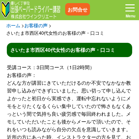
お問合せ
ホーム
>
お客様の声
>
さいたま市西区40代女性のお客様の声・口コミ
さいたま市西区40代女性のお客様の声・口コミ
ホーム
お電話はこちら
受講コース：3日間コース（1日2時間）
プログラム
講習料金
お客様の声：
どんな方が講習にきていただけるのか不安でなかなか教
習申し込みができずにいました。思い切って申し込んで
お客様の声
コラム&トピックス
よかったと初日から実感でき、運転中忘れないようにメ
モをとりたくなるくらい集中していたので怖さもなくあ
よくある質問
空き状況
っという間で気持ち良い疲労感で毎回終われました。メ
モしていただいたことも後からメールで頂いたので、そ
れをいつも読みながら自分の欠点を意識していきます。
出張地域
メディア紹介
近所の方にあった時、インストラクターの方を見て、お