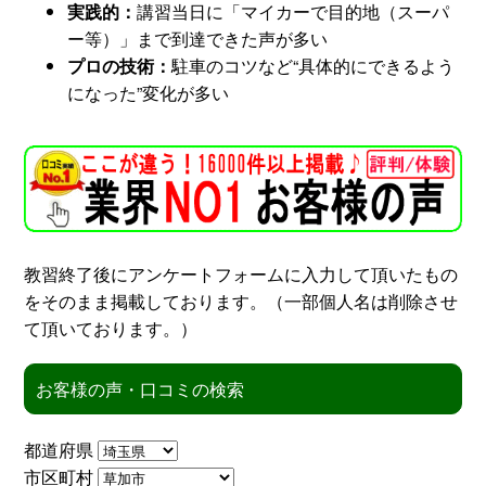
実践的：
講習当日に「マイカーで目的地（スーパ
ー等）」まで到達できた声が多い
スタッフ紹介
申し込みフロー
プロの技術：
駐車のコツなど“具体的にできるよう
になった”変化が多い
簡易補助ブレーキと
キャンペーン
は
新着情報
会社概要
教習終了後にアンケートフォームに入力して頂いたもの
をそのまま掲載しております。（一部個人名は削除させ
て頂いております。）
お客様の声・口コミの検索
都道府県
市区町村