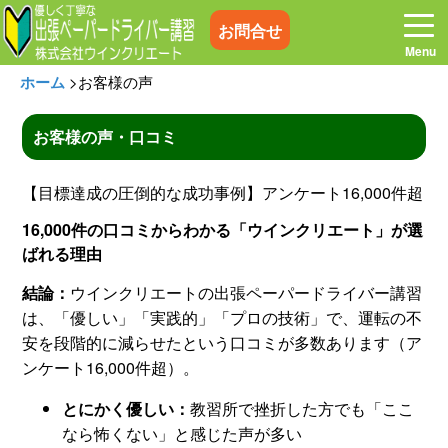
お問合せ
ホーム
>
お客様の声
お客様の声・口コミ
ホーム
お電話はこちら
【目標達成の圧倒的な成功事例】アンケート16,000件超
16,000件の口コミからわかる「ウインクリエート」が選
プログラム
講習料金
ばれる理由
結論：
ウインクリエートの出張ペーパードライバー講習
お客様の声
コラム&トピックス
は、「優しい」「実践的」「プロの技術」で、運転の不
安を段階的に減らせたという口コミが多数あります（ア
よくある質問
空き状況
ンケート16,000件超）。
とにかく優しい：
教習所で挫折した方でも「ここ
出張地域
メディア紹介
なら怖くない」と感じた声が多い