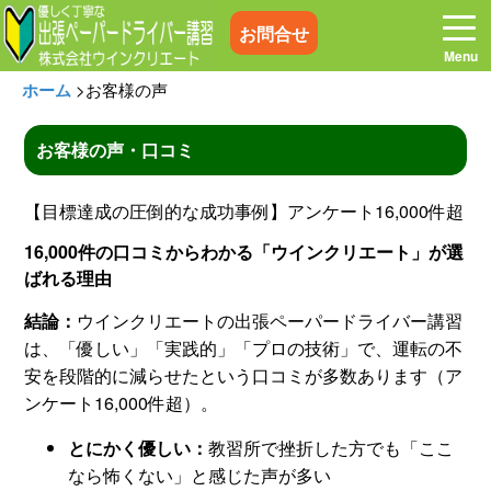
お問合せ
ホーム
>
お客様の声
お客様の声・口コミ
ホーム
お電話はこちら
【目標達成の圧倒的な成功事例】アンケート16,000件超
16,000件の口コミからわかる「ウインクリエート」が選
プログラム
講習料金
ばれる理由
結論：
ウインクリエートの出張ペーパードライバー講習
お客様の声
コラム&トピックス
は、「優しい」「実践的」「プロの技術」で、運転の不
安を段階的に減らせたという口コミが多数あります（ア
よくある質問
空き状況
ンケート16,000件超）。
とにかく優しい：
教習所で挫折した方でも「ここ
出張地域
メディア紹介
なら怖くない」と感じた声が多い