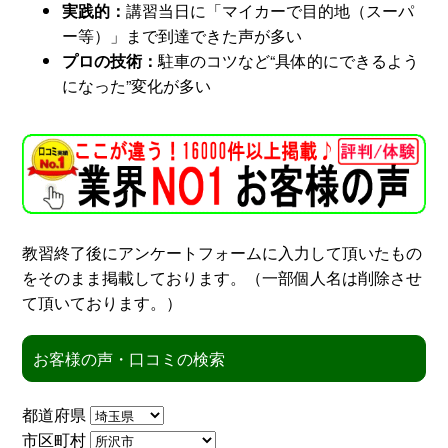
実践的：
講習当日に「マイカーで目的地（スーパ
ー等）」まで到達できた声が多い
スタッフ紹介
申し込みフロー
プロの技術：
駐車のコツなど“具体的にできるよう
になった”変化が多い
簡易補助ブレーキと
キャンペーン
は
新着情報
会社概要
教習終了後にアンケートフォームに入力して頂いたもの
をそのまま掲載しております。（一部個人名は削除させ
て頂いております。）
お客様の声・口コミの検索
都道府県
市区町村