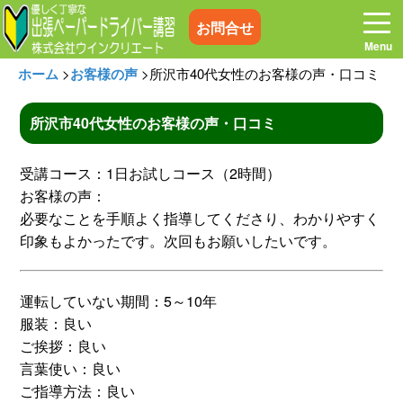
お問合せ
ホーム
>
お客様の声
>
所沢市40代女性のお客様の声・口コミ
所沢市40代女性のお客様の声・口コミ
ホーム
お電話はこちら
受講コース：1日お試しコース（2時間）
お客様の声：
プログラム
講習料金
必要なことを手順よく指導してくださり、わかりやすく
印象もよかったです。次回もお願いしたいです。
お客様の声
コラム&トピックス
運転していない期間：5～10年
服装：良い
よくある質問
空き状況
ご挨拶：良い
言葉使い：良い
出張地域
メディア紹介
ご指導方法：良い