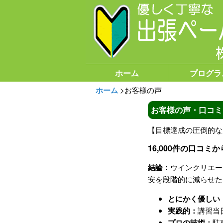
ホーム
プログラ
ホーム
>
お客様の声
お客様の声・口コミ
【目標達成の圧倒的な成
16,000件の口コ
結論：
ウインクリエー
安を段階的に減らせた
とにかく優しい
実践的：
講習当
プロの技術：
駐