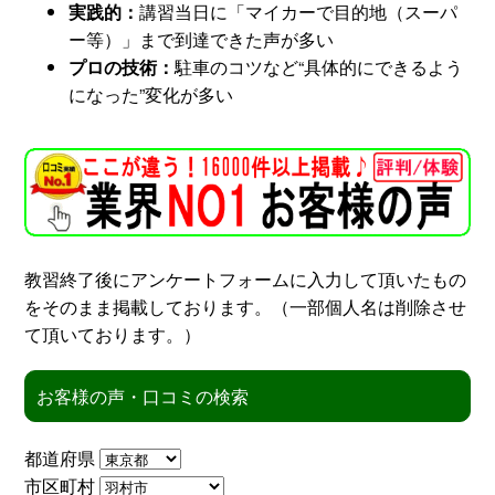
実践的：
講習当日に「マイカーで目的地（スーパ
ー等）」まで到達できた声が多い
スタッフ紹介
申し込みフロー
プロの技術：
駐車のコツなど“具体的にできるよう
になった”変化が多い
簡易補助ブレーキと
キャンペーン
は
新着情報
会社概要
教習終了後にアンケートフォームに入力して頂いたもの
をそのまま掲載しております。（一部個人名は削除させ
て頂いております。）
お客様の声・口コミの検索
都道府県
市区町村