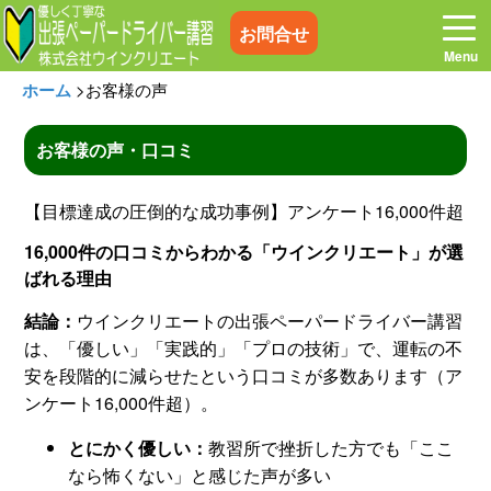
お問合せ
ホーム
>
お客様の声
お客様の声・口コミ
ホーム
お電話はこちら
【目標達成の圧倒的な成功事例】アンケート16,000件超
16,000件の口コミからわかる「ウインクリエート」が選
プログラム
講習料金
ばれる理由
結論：
ウインクリエートの出張ペーパードライバー講習
お客様の声
コラム&トピックス
は、「優しい」「実践的」「プロの技術」で、運転の不
安を段階的に減らせたという口コミが多数あります（ア
よくある質問
空き状況
ンケート16,000件超）。
とにかく優しい：
教習所で挫折した方でも「ここ
出張地域
メディア紹介
なら怖くない」と感じた声が多い