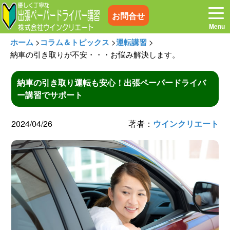
お問合せ
ホーム
>
コラム＆トピックス
>
運転講習
>
納車の引き取りが不安・・・お悩み解決します。
納車の引き取り運転も安心！出張ペーパードライバ
ホーム
お電話はこちら
ー講習でサポート
プログラム
講習料金
2024/04/26
著者：
ウインクリエート
お客様の声
コラム&トピックス
よくある質問
空き状況
出張地域
メディア紹介