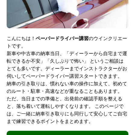
スタッフ紹介
申し込みフロー
簡易補助ブレーキと
キャンペーン
は
こんにちは！
ペーパードライバー講習
のウインクリエー
トです。
新着情報
会社概要
新車や中古車の納車当日、「ディーラーから自宅まで運
転できるか不安」「久しぶりで怖い」 というご相談は
とても多いです。ディーラーまでインストラクターがお
伺いしてペーパードライバー講習スタートできます。
納車の引き取りは、慣れない車の操作に加えて、初めて
のルート・駐車・高速などが重なることもあります。
ただ、当日までの準備と、出発前の確認手順を整える
と、落ち着いて運転しやすくなります。 このページで
は、ご一緒に納車引き取りにも同行して安心してご自宅
まで練習できるポイントをまとめます。