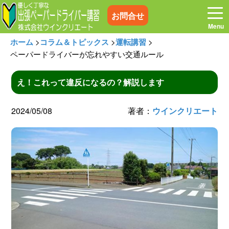
お問合せ
ホーム
>
コラム＆トピックス
>
運転講習
>
ペーパードライバーが忘れやすい交通ルール
え！これって違反になるの？解説します
ホーム
お電話はこちら
2024/05/08
著者：
ウインクリエート
プログラム
講習料金
お客様の声
コラム&トピックス
よくある質問
空き状況
出張地域
メディア紹介