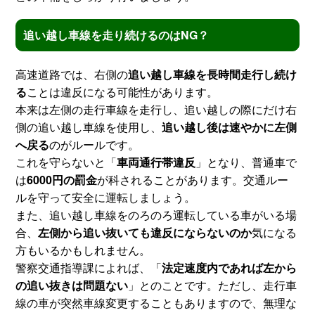
追い越し車線を走り続けるのはNG？
高速道路では、右側の
追い越し車線を長時間走行し続け
る
ことは違反になる可能性があります。
本来は左側の走行車線を走行し、追い越しの際にだけ右
側の追い越し車線を使用し、
追い越し後は速やかに左側
へ戻る
のがルールです。
これを守らないと「
車両通行帯違反
」となり、普通車で
は
6000円の罰金
が科されることがあります。交通ルー
ルを守って安全に運転しましょう。
また、追い越し車線をのろのろ運転している車がいる場
合、
左側から追い抜いても違反にならないのか
気になる
方もいるかもしれません。
警察交通指導課によれば、「
法定速度内であれば左から
の追い抜きは問題ない
」とのことです。ただし、走行車
線の車が突然車線変更することもありますので、無理な