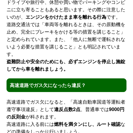
ドライブや旅行中、休憩や買い物でパーキングやコンビ
ニに立ち寄ることもあると思います。その際に注意した
いのが、
エンジンをかけたまま車を離れる行為
です。
道路交通法では「車両等を離れるときは、その原動機を
止め、完全にブレーキをかける等の措置を講じること」
と定められています。また、「他人に無断で運転されな
いよう必要な措置を講じること」とも明記されていま
す。
盗難防止や安全のためにも、必ずエンジンを停止し施錠
してから車を離れましょう。
高速道路でガス欠になったら違反？
高速道路でガス欠になると、「高速自動車国道等運転者
遵守事項違反」として
違反点数2点
、普通車では
9000円
の反則金
が科されます。
高速道路に入る前には
燃料を満タンにし、ルート確認
な
どの準備をしっかり行いましょう。