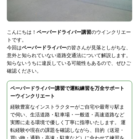
スタッフ紹介
申し込みフロー
簡易補助ブレーキと
こんにちは！
ペーパードライバー講習
のウインクリエー
キャンペーン
は
トです。
今回は
ペーパードライバー
の皆さんが見落としがちな、
新着情報
会社概要
意外と知られていない道路交通法について解説します。
知らないうちに違反している可能性もあるので、ぜひご
確認ください。
ペーパードライバー講習で運転練習を万全サポート
ーウインクリエート
経験豊富なインストラクターがご自宅や最寄り駅ま
で伺い、生活道路・駐車場・一般道・高速道路など
実際に走る環境で優しく丁寧に指導いたします。 運
転経験や現在の課題を確認しながら、目的（送迎・
買い物・通勤・高速・駐車など）に合わせて練習を