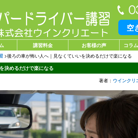
空
ム
講習料金
お客様の声
コラム
習
>
後ろの車が怖い人へ｜見なくていいを決めるだけで楽になる
を決めるだけで楽になる
著者：
ウインクリ