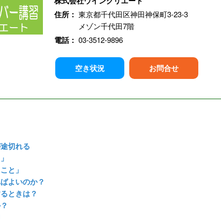
株式会社ウインクリエート
住所：
東京都千代田区神田神保町3-23-3
メゾン千代田7階
電話：
03-3512-9896
空き状況
お問合せ
？
が途切れる
と」
ること」
ればよいのか？
するときは？
か？
切