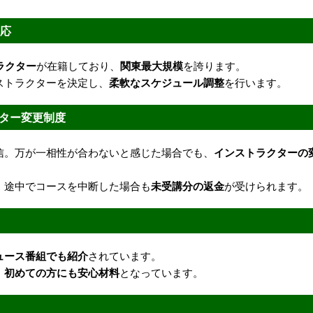
対応
ラクター
が在籍しており、
関東最大規模
を誇ります。
ストラクターを決定し、
柔軟なスケジュール調整
を行います。
ター変更制度
信。万が一相性が合わないと感じた場合でも、
インストラクターの
、途中でコースを中断した場合も
未受講分の返金
が受けられます。
ュース番組でも紹介
されています。
、
初めての方にも安心材料
となっています。