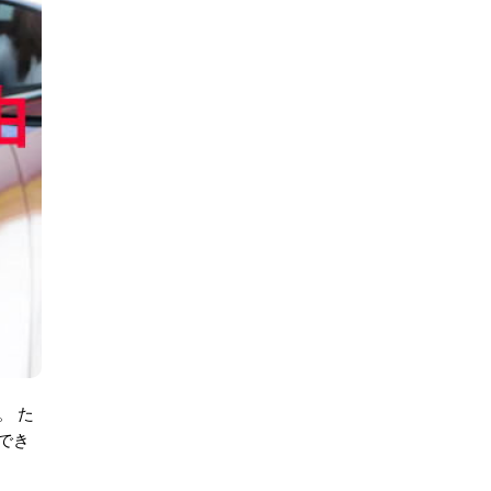
。 た
でき