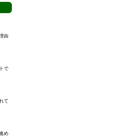
理由
トで
れて
進め