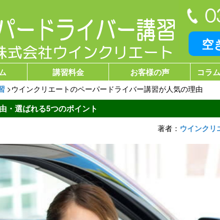
空
ム
講習料金
お客様の声
コラム
習
>
ウインクリエートのペーパードライバー講習が人気の理由
由・選ばれる5つのポイント
著者：
ウインクリ