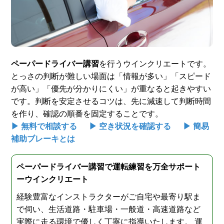
スタッフ紹介
申し込みフロー
簡易補助ブレーキと
キャンペーン
は
ペーパードライバー講習
を行うウインクリエートです。
とっさの判断が難しい場面は「情報が多い」「スピード
新着情報
会社概要
が高い」「優先が分かりにくい」が重なると起きやすい
です。判断を安定させるコツは、先に減速して判断時間
を作り、確認の順番を固定することです。
▶ 無料で相談する
▶ 空き状況を確認する
▶ 簡易
補助ブレーキとは
ペーパードライバー講習で運転練習を万全サポート
ーウインクリエート
経験豊富なインストラクターがご自宅や最寄り駅ま
で伺い、生活道路・駐車場・一般道・高速道路など
実際に走る環境で優しく丁寧に指導いたします。 運