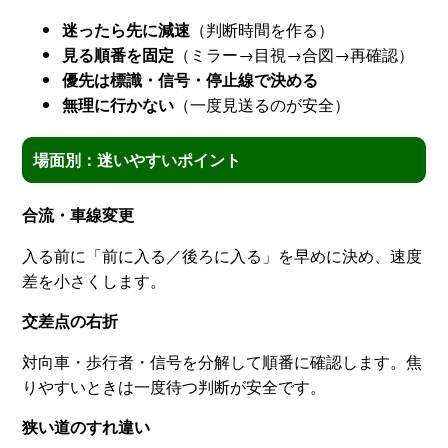
迷ったら先に減速
（判断時間を作る）
見る順番を固定
（ミラー→目視→合図→再確認）
優先は標識・信号・停止線で決める
無理に行かない
（一度見送るのが安全）
場面別：迷いやすいポイント
合流・車線変更
入る前に「前に入る／後ろに入る」を早めに決め、速度
差を小さくします。
交差点の右折
対向車・歩行者・信号を分解して順番に確認します。焦
りやすいときは一度待つ判断が安全です。
狭い道のすれ違い