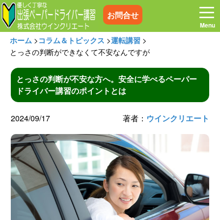
お問合せ
ホーム
>
コラム＆トピックス
>
運転講習
>
とっさの判断ができなくて不安なんですが
とっさの判断が不安な方へ。安全に学べるペーパー
ホーム
お電話はこちら
ドライバー講習のポイントとは
プログラム
講習料金
2024/09/17
著者：
ウインクリエート
お客様の声
コラム&トピックス
よくある質問
空き状況
出張地域
メディア紹介