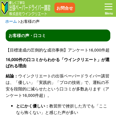
お問合せ
ホーム
>
お客様の声
お客様の声・口コミ
ホーム
お電話はこちら
【目標達成の圧倒的な成功事例】アンケート16,000件超
16,000件の口コミからわかる「ウインクリエート」が選
プログラム
講習料金
ばれる理由
結論：
ウインクリエートの出張ペーパードライバー講習
お客様の声
コラム&トピックス
は、「優しい」「実践的」「プロの技術」で、運転の不
安を段階的に減らせたという口コミが多数あります（ア
よくある質問
空き状況
ンケート16,000件超）。
とにかく優しい：
教習所で挫折した方でも「ここ
出張地域
メディア紹介
なら怖くない」と感じた声が多い