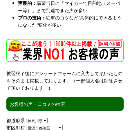
実践的：
講習当日に「マイカーで目的地（スーパ
ー等）」まで到達できた声が多い
スタッフ紹介
申し込みフロー
プロの技術：
駐車のコツなど“具体的にできるよう
になった”変化が多い
簡易補助ブレーキと
キャンペーン
は
新着情報
会社概要
教習終了後にアンケートフォームに入力して頂いたもの
をそのまま掲載しております。（一部個人名は削除させ
て頂いております。）
お客様の声・口コミの検索
都道府県
市区町村