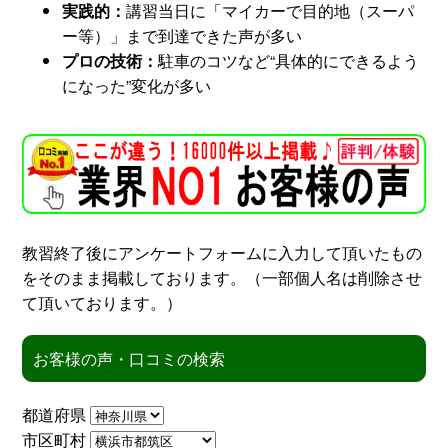
実践的：
講習当日に「マイカーで目的地（スーパ
ー等）」まで到達できた声が多い
スタッフ紹介
申し込みフロー
プロの技術：
駐車のコツなど“具体的にできるよう
になった”変化が多い
簡易補助ブレーキと
キャンペーン
は
新着情報
会社概要
教習終了後にアンケートフォームに入力して頂いたもの
をそのまま掲載しております。（一部個人名は削除させ
て頂いております。）
お客様の声・口コミの検索
都道府県
市区町村