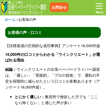
お問合せ
ホーム
>
お客様の声
お客様の声・口コミ
ホーム
お電話はこちら
【目標達成の圧倒的な成功事例】アンケート16,000件超
16,000件の口コミからわかる「ウインクリエート」が選
プログラム
講習料金
ばれる理由
結論：
ウインクリエートの出張ペーパードライバー講習
お客様の声
コラム&トピックス
は、「優しい」「実践的」「プロの技術」で、運転の不
安を段階的に減らせたという口コミが多数あります（ア
よくある質問
空き状況
ンケート16,000件超）。
とにかく優しい：
教習所で挫折した方でも「ここ
出張地域
メディア紹介
なら怖くない」と感じた声が多い