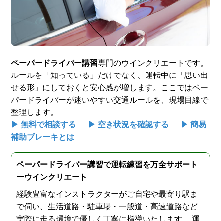
スタッフ紹介
申し込みフロー
簡易補助ブレーキと
キャンペーン
は
ペーパードライバー講習
専門のウインクリエートです。
ルールを「知っている」だけでなく、運転中に「思い出
新着情報
会社概要
せる形」にしておくと安心感が増します。ここではペー
パードライバーが迷いやすい交通ルールを、現場目線で
整理します。
▶ 無料で相談する
▶ 空き状況を確認する
▶ 簡易
補助ブレーキとは
ペーパードライバー講習で運転練習を万全サポート
ーウインクリエート
経験豊富なインストラクターがご自宅や最寄り駅ま
で伺い、生活道路・駐車場・一般道・高速道路など
実際に走る環境で優しく丁寧に指導いたします。 運