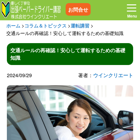
お問合せ
ホーム
>
コラム＆トピックス
>
運転講習
>
交通ルールの再確認！安心して運転するための基礎知識
交通ルールの再確認！安心して運転するための基礎
ホーム
お電話はこちら
知識
プログラム
講習料金
2024/09/29
著者：
ウインクリエート
お客様の声
コラム&トピックス
よくある質問
空き状況
出張地域
メディア紹介