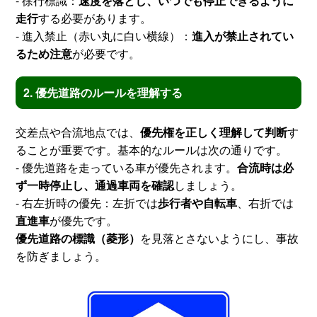
- 徐行標識：
速度を落とし、いつでも停止できるように
走行
する必要があります。
- 進入禁止（赤い丸に白い横線）：
進入が禁止されてい
るため注意
が必要です。
2. 優先道路のルールを理解する
交差点や合流地点では、
優先権を正しく理解して判断
す
ることが重要です。基本的なルールは次の通りです。
- 優先道路を走っている車が優先されます。
合流時は必
ず一時停止し、通過車両を確認
しましょう。
- 右左折時の優先：左折では
歩行者や自転車
、右折では
直進車
が優先です。
優先道路の標識（菱形）
を見落とさないようにし、事故
を防ぎましょう。